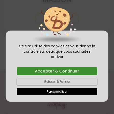
Contact
Ce site utilise des cookies et vous donne le
contrôle sur ceux que vous souhaitez
activer
Accepter & Continuer
Refuser & Fermer
Découvrez nos
dernières
Personnaliser
créations