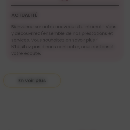
ACTUALITÉ
Bienvenue sur notre nouveau site internet ! Vous
y découvrirez l'ensemble de nos prestations et
services. Vous souhaitez en savoir plus ?
N'hésitez pas à nous contacter, nous restons à
votre écoute.
En voir plus