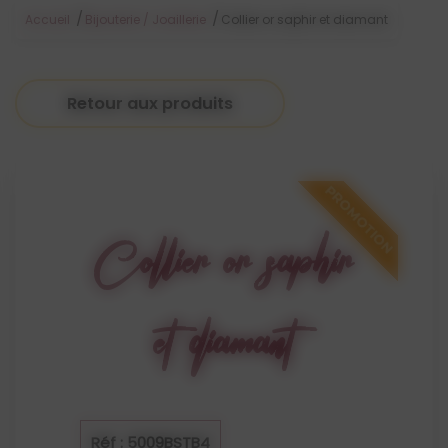
/
/
Accueil
Bijouterie / Joaillerie
Collier or saphir et diamant
Retour aux produits
Collier or saphir
et diamant
Réf : 5009BSTB4